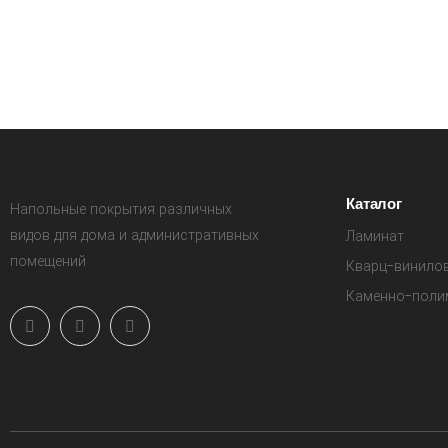
Каталог
Напольные покрытия различных
видов для дома и административных
Ламинат
помещений
Кварц-винило
Каменно-поли