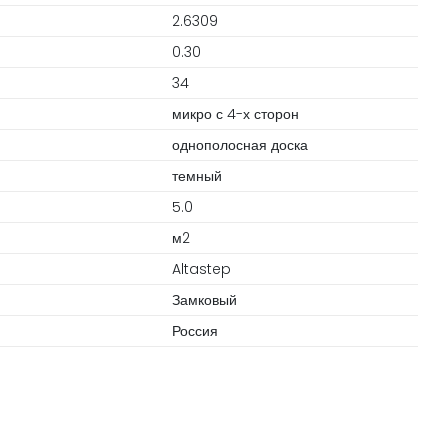
2.6309
m
0.30
34
микро с 4-х сторон
однополосная доска
темный
5.0
м2
Altastep
Замковый
Россия