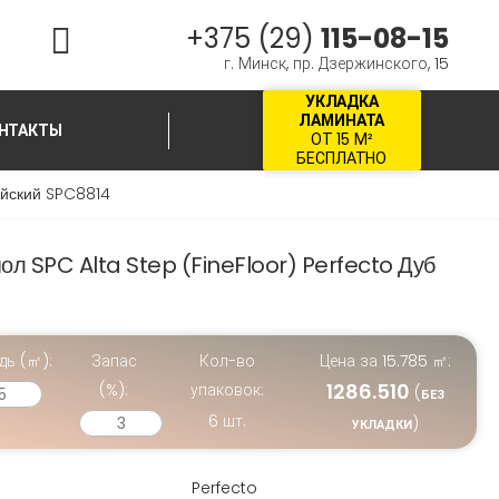
+375 (29)
115-08-15
г. Минск, пр. Дзержинского, 15
УКЛАДКА
ЛАМИНАТА
НТАКТЫ
ОТ 15 М²
БЕСПЛАТНО
ейский SPC8814
л SPC Alta Step (FineFloor) Perfecto Дуб
дь (㎡):
Запас
Кол-во
Цена за
15.785
㎡:
1286.510
(%):
упаковок:
(
БЕЗ
6
шт.
)
УКЛАДКИ
Perfecto