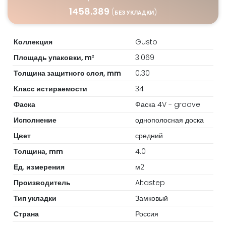
1458.389
(
)
БЕЗ УКЛАДКИ
Коллекция
Gusto
Площадь упаковки, m
3.069
2
Толщина защитного слоя, mm
0.30
Класс истираемости
34
Фаска
Фаска 4V - groove
Исполнение
однополосная доска
Цвет
средний
Толщина, mm
4.0
Ед. измерения
м2
Производитель
Altastep
Тип укладки
Замковый
Страна
Россия