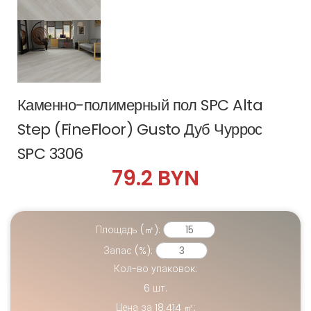
Каменно-полимерный пол SPC Alta
Step (FineFloor) Gusto Дуб Чуррос
SPC 3306
79.2 BYN
Площадь (㎡):
Запас (%):
Кол-во упаковок:
6
шт.
Цена за
18.414
㎡: