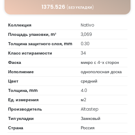
1375.526
(
)
БЕЗ УКЛАДКИ
Коллекция
Nativo
Площадь упаковки, m
3,069
2
Толщина защитного слоя, mm
0.30
Класс истираемости
34
Фаска
микро с 4-х сторон
Исполнение
однополосная доска
Цвет
средний
Толщина, mm
4.0
Ед. измерения
м2
Производитель
Altastep
Тип укладки
Замковый
Страна
Россия