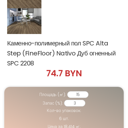
Каменно-полимерный пол SPC Alta
Step (FineFloor) Nativo Дуб огненный
SPC 2208
74.7 BYN
Площадь (㎡):
Запас (%):
Кол-во упаковок:
6
шт.
Цена за
18.414
㎡: