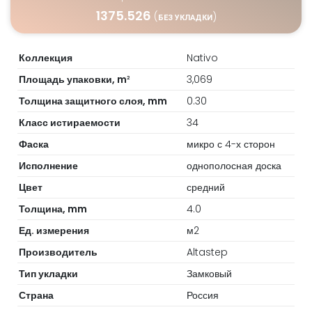
1375.526
(
)
БЕЗ УКЛАДКИ
Коллекция
Nativo
Площадь упаковки, m
3,069
2
Толщина защитного слоя, mm
0.30
Класс истираемости
34
Фаска
микро с 4-х сторон
Исполнение
однополосная доска
Цвет
средний
Толщина, mm
4.0
Ед. измерения
м2
Производитель
Altastep
Тип укладки
Замковый
Страна
Россия