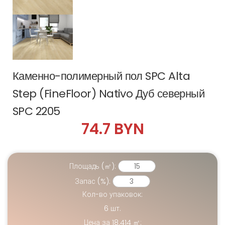
Каменно-полимерный пол SPC Alta
Step (FineFloor) Nativo Дуб северный
SPC 2205
74.7 BYN
Площадь (㎡):
Запас (%):
Кол-во упаковок:
6
шт.
Цена за
18.414
㎡: