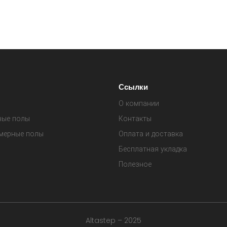
Ссылки
О компании
вые полы
Контакты
мерные полы
Оплата и доставка
Бесплатная укладка
Полезное
Altastep – 2025