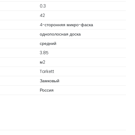
m
0.3
42
4-сторонняя микро-фаска
однополосная доска
средний
3.85
м2
Tarkett
Замковый
Россия