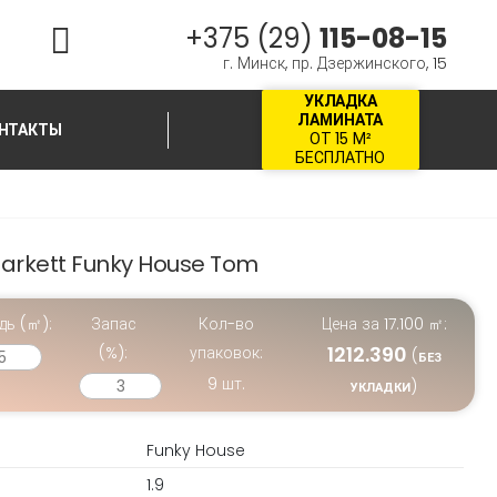
+375 (29)
115-08-15
г. Минск, пр. Дзержинского, 15
УКЛАДКА
ЛАМИНАТА
НТАКТЫ
ОТ 15 М²
БЕСПЛАТНО
Tarkett Funky House Tom
дь (㎡):
Запас
Кол-во
Цена за
17.100
㎡:
1212.390
(%):
упаковок:
(
БЕЗ
9
шт.
)
УКЛАДКИ
Funky House
1.9