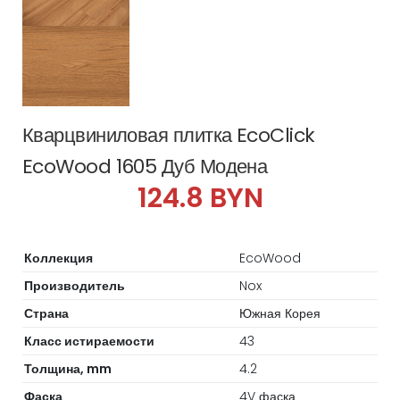
Кварцвиниловая плитка EcoClick
EcoWood 1605 Дуб Модена
124.8 BYN
Коллекция
EcoWood
Производитель
Nox
Страна
Южная Корея
Класс истираемости
43
Толщина, mm
4.2
Фаска
4V фаска