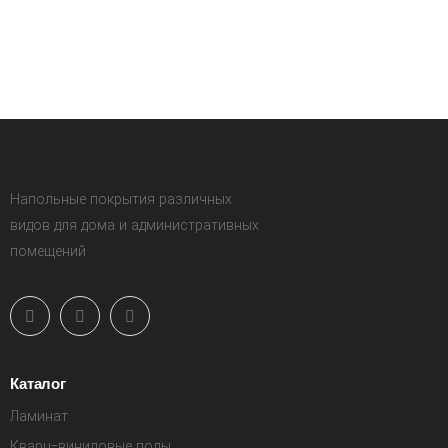
Напольные покрытия различных
видов для дома и административных
помещений
Каталог
Ламинат
Кварц-виниловые полы