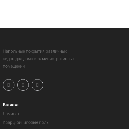
Напольные покрытия различных
видов для дома и административных
помещений
Каталог
Ламинат
Кварц-виниловые полы