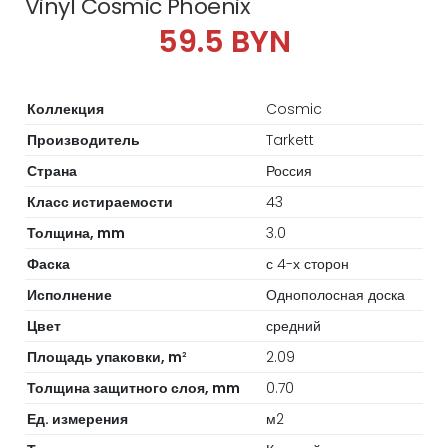
Vinyl Cosmic Phoenix
59.5 BYN
Коллекция
Cosmic
Производитель
Tarkett
Страна
Россия
Класс истираемости
43
Толщина, mm
3.0
Фаска
с 4-х сторон
Исполнение
Однополосная доска
Цвет
средний
Площадь упаковки, m
2.09
2
Толщина защитного слоя, mm
0.70
Ед. измерения
м2