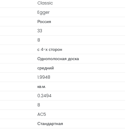
Classic
Egger
Россия
33
8
с 4-х сторон
Однополосная доска
средний
1.9948
кв.м.
0.2494
8
AC5
Стандартная