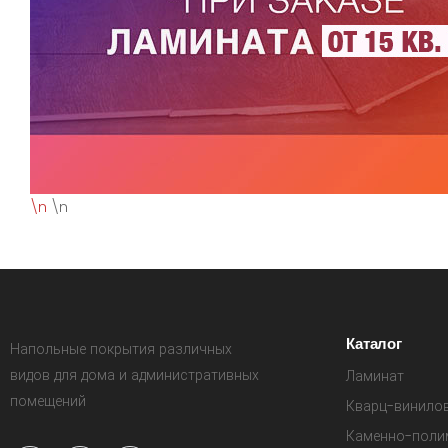
\n
\n
Каталог
Напольные покрытия различных
видов для дома и административных
Ламинат
помещений
Кварц-винило
Каменно-поли