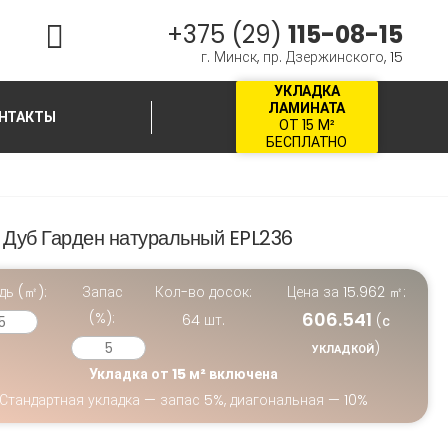
+375 (29)
115-08-15
г. Минск, пр. Дзержинского, 15
УКЛАДКА
ЛАМИНАТА
НТАКТЫ
ОТ 15 М²
БЕСПЛАТНО
 Дуб Гарден натуральный EPL236
дь (㎡):
Запас
Кол-во досок:
Цена за
15.962
㎡:
606.541
(%):
64
шт.
(
С
)
УКЛАДКОЙ
Укладка от 15 м² включена
Стандартная укладка — запас 5%, диагональная — 10%