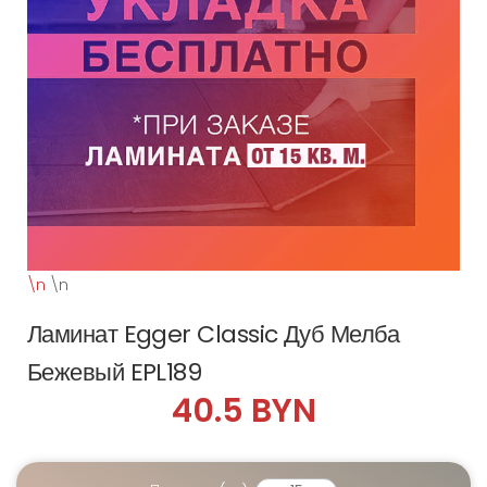
\n
\n
Ламинат Egger Classic Дуб Мелба
Бежевый EPL189
40.5 BYN