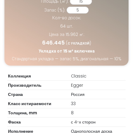
Площадь (㎡):
Запас (%):
Кол-во досок:
64
шт.
Цена за
15.962
㎡:
646.445
(
)
С УКЛАДКОЙ
Укладка от 15 м² включена
Стандартная укладка — запас 5%, диагональная — 10%
Коллекция
Classic
Производитель
Egger
Страна
Россия
Класс истираемости
33
Толщина, mm
8
Фаска
с 4-х сторон
Исполнение
Однополосная доска