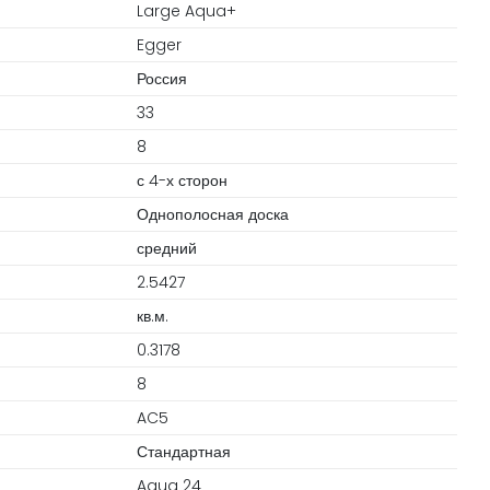
Large Aqua+
Egger
Россия
33
8
с 4-х сторон
Однополосная доска
средний
2.5427
кв.м.
0.3178
8
AC5
Стандартная
Aqua 24