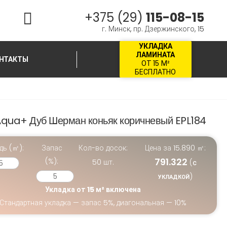
+375 (29)
115-08-15
г. Минск, пр. Дзержинского, 15
УКЛАДКА
ЛАМИНАТА
НТАКТЫ
ОТ 15 М²
БЕСПЛАТНО
qua+ Дуб Шерман коньяк коричневый EPL184
дь (㎡):
Запас
Кол-во досок:
Цена за
15.890
㎡:
791.322
(%):
50
шт.
(
С
)
УКЛАДКОЙ
Укладка от 15 м² включена
Стандартная укладка — запас 5%, диагональная — 10%