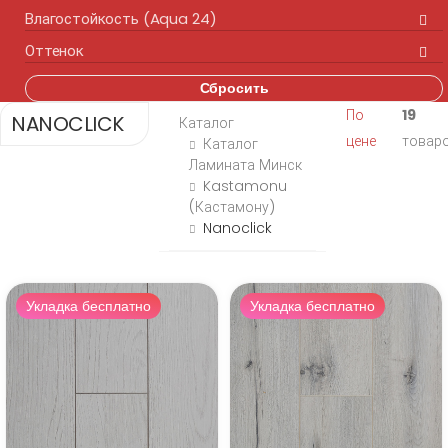
Влагостойкость (Aqua 24)
Оттенок
Сбросить
По
19
NANOCLICK
Каталог
цене
товар
Каталог
Ламината Минск
Kastamonu
(Кастамону)
Nanoclick
Укладка бесплатно
Укладка бесплатно