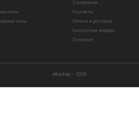
О компании
вые полы
Контакты
мерные полы
Оплата и доставка
Бесплатная укладка
Полезное
Altastep – 2025