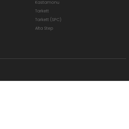
Kastamonu
Tarkett
Tarkett (SPC)
Alta Step