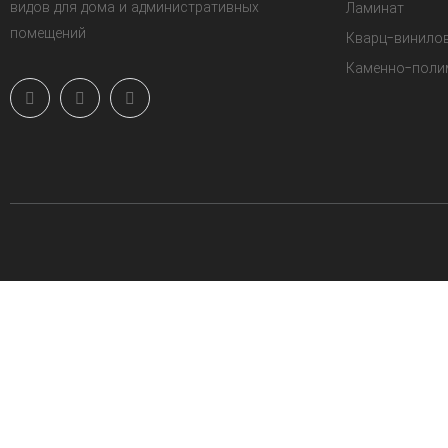
видов для дома и административных
Ламинат
помещений
Кварц-винило
Каменно-поли
`
`