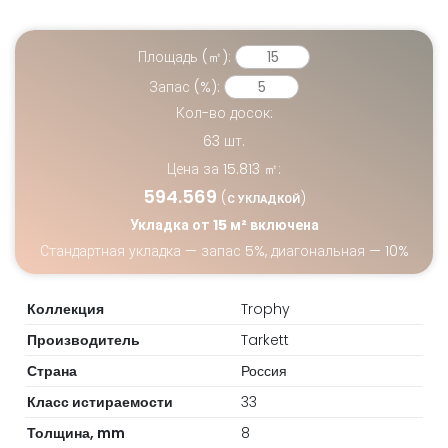
Площадь (㎡):
Запас (%):
Кол-во досок:
63
шт.
Цена за
15.813
㎡:
594.569
(
)
С УКЛАДКОЙ
Укладка от 15 м² включена
Стандартная укладка — запас 5%, диагональная — 10%
Коллекция
Trophy
Производитель
Tarkett
Страна
Россия
Класс истираемости
33
Толщина, mm
8