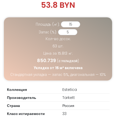
53.8 BYN
Площадь (㎡):
Запас (%):
Кол-во досок:
63
шт.
Цена за
15.813
㎡:
850.739
(
)
С УКЛАДКОЙ
Укладка от 15 м² включена
Стандартная укладка — запас 5%, диагональная — 10%
Коллекция
Estetica
Производитель
Tarkett
Страна
Россия
Класс истираемости
33