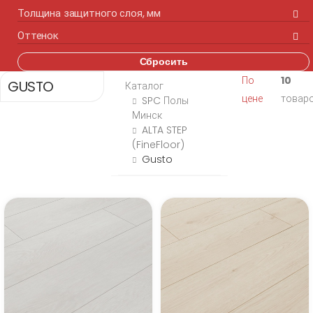
Толщина защитного слоя, мм
Оттенок
Сбросить
По
10
GUSTO
Каталог
цене
товар
SPC Полы
Минск
ALTA STEP
(FineFloor)
Gusto