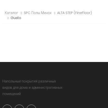
Каталог
SPC Полы Минск
ALTA STEP (FineFloor)
Gusto
Напольные покрытия различных
видов для дома и административных
помещений