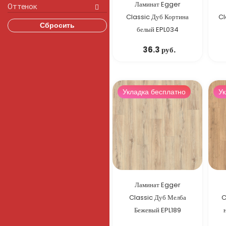
Ламинат Egger
Оттенок
Classic Дуб Кортина
Cl
Сбросить
белый EPL034
36.3 руб.
Укладка бесплатно
Ук
Ламинат Egger
Classic Дуб Мелба
C
Бежевый EPL189