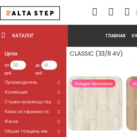
КАТАЛОГ
ГЛАВНАЯ
О 
CLASSIC (33/8 4V)
Цена
От
До
руб.
руб.
Производитель
Укладка бесплатно
Ук
Коллекция
Страна производства
Класс истираемости
Фаска
Общая толщина, мм