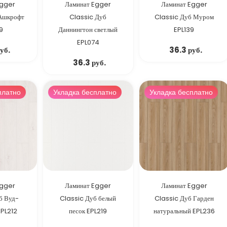
Egger
Ламинат Egger
Ламинат Egger
 Ашкрофт
Classic Дуб
Classic Дуб Муром
9
Даннингтон светлый
EPL139
EPL074
уб.
36.3 руб.
36.3 руб.
платно
Укладка бесплатно
Укладка бесплатно
Egger
Ламинат Egger
Ламинат Egger
б Вуд-
Classic Дуб белый
Classic Дуб Гарден
EPL212
песок EPL219
натуральный EPL236