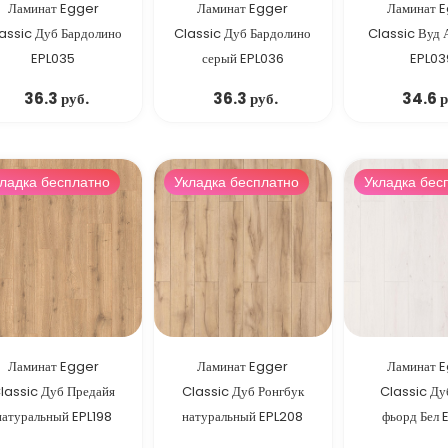
Ламинат Egger
Ламинат Egger
Ламинат 
assic Дуб Бардолино
Classic Дуб Бардолино
Classic Вуд
EPL035
серый EPL036
EPL03
36.3 руб.
36.3 руб.
34.6 р
ладка бесплатно
Укладка бесплатно
Укладка бес
Ламинат Egger
Ламинат Egger
Ламинат 
lassic Дуб Предайя
Classic Дуб Ронгбук
Classic Ду
натуральный EPL198
натуральный EPL208
фьорд Бел 